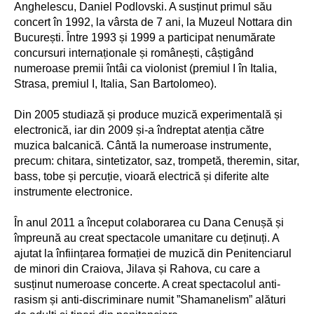
Anghelescu, Daniel Podlovski. A susținut primul său
concert în 1992, la vârsta de 7 ani, la Muzeul Nottara din
București. Între 1993 și 1999 a participat nenumărate
concursuri internaționale și românești, câștigând
numeroase premii întâi ca violonist (premiul I în Italia,
Strasa, premiul I, Italia, San Bartolomeo).
Din 2005 studiază și produce muzică experimentală și
electronică, iar din 2009 și-a îndreptat atenția către
muzica balcanică. Cântă la numeroase instrumente,
precum: chitara, sintetizator, saz, trompetă, theremin, sitar,
bass, tobe și percuție, vioară electrică și diferite alte
instrumente electronice.
În anul 2011 a început colaborarea cu Dana Cenușă și
împreună au creat spectacole umanitare cu deținuți. A
ajutat la înființarea formației de muzică din Penitenciarul
de minori din Craiova, Jilava și Rahova, cu care a
susținut numeroase concerte. A creat spectacolul anti-
rasism și anti-discriminare numit ”Shamanelism” alături