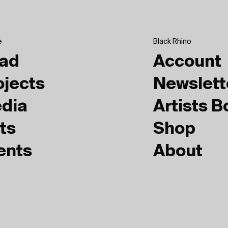
e
Black Rhino
ad
Account
ojects
Newslett
dia
Artists 
ts
Shop
ents
About