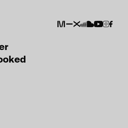
er
Booked