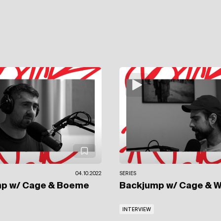
04.10.2022
SERIES
mp
w/ Cage & Boeme
Backjump
w/ Cage & W
INTERVIEW