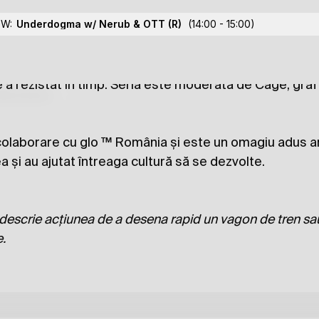
OW:
Underdogma w/ Nerub & OTT
(R)
(14:00 - 15:00)
-ului autohton printr-o serie de interviuri cu artiștii e
tructurată pe decade și invită în fiecare episod writer
 a rezistat în timp. Seria este moderată de Cage, graff
lections
 colaborare cu
glo ™
România și este un omagiu adus art
a și au ajutat întreaga cultură să se dezvolte.
și descrie acțiunea de a desena rapid un vagon de tren sa
.