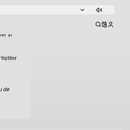
mblematici
i care au
er și
iștilor
u de