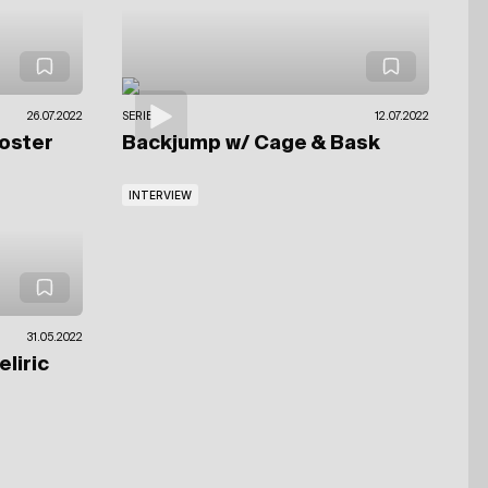
26.07.2022
SERIES
12.07.2022
oster
Backjump
w/ Cage & Bask
INTERVIEW
31.05.2022
liric