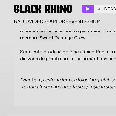
Follow
Share
LIVE N
Backjump este o incursiune în istoria graffiti
RADIO
VIDEOS
EXPLORE
EVENTS
SHOP
ai fenomenului după anii 90. Emisiunea este s
modelat scena și au adus o plus valoare care
Latest
Shows
Specials
Series
Col
membru Sweet Damage Crew.
Seria este produsă de Black Rhino Radio în
din zona de grafiti care și-au urmărit pasiune
* Backjump este un termen folosit în graffiti 
metrou atunci când acesta se oprește în stație