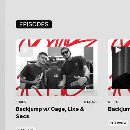
EPISODES
SERIES
18.10.2022
SERIES
Backjump
w/ Cage, Lixe &
Backju
Secs
INTERVIEW