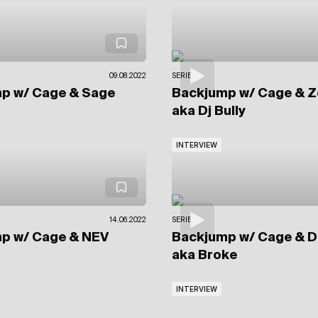
09.08.2022
SERIES
mp
w/ Cage & Sage
Backjump
w/ Cage & Z
aka Dj Bully
INTERVIEW
14.06.2022
SERIES
mp
w/ Cage & NEV
Backjump
w/ Cage & De
aka Broke
INTERVIEW