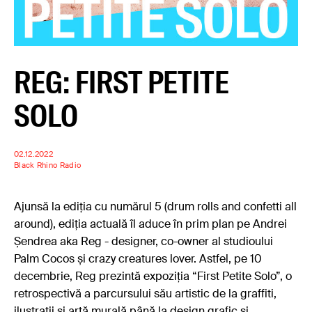
REG: FIRST PETITE
SOLO
02.12.2022
Black Rhino Radio
Ajunsă la ediția cu numărul 5 (drum rolls and confetti all
around), ediția actuală îl aduce în prim plan pe Andrei
Șendrea aka Reg - designer, co-owner al studioului
Palm Cocos și crazy creatures lover. Astfel, pe 10
decembrie, Reg prezintă expoziția “First Petite Solo”, o
retrospectivă a parcursului său artistic de la graffiti,
ilustrații și artă murală până la design grafic și